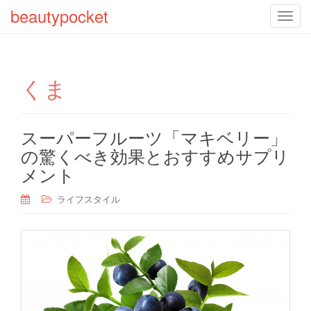
beautypocket
T
o
g
g
くま
l
e
n
a
スーパーフルーツ「マキベリー」
v
の驚くべき効果とおすすめサプリ
i
メント
g
a
ライフスタイル
t
i
o
n