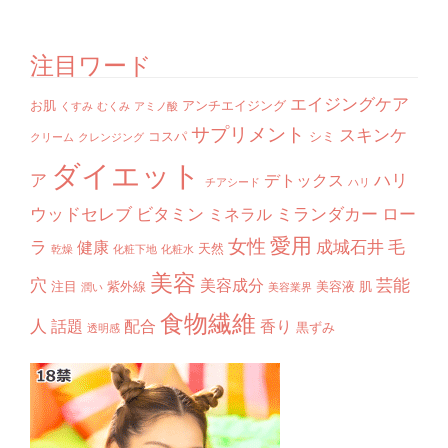
注目ワード
エイジングケア
お肌
アンチエイジング
くすみ
むくみ
アミノ酸
サプリメント
スキンケ
コスパ
シミ
クリーム
クレンジング
ダイエット
ア
ハリ
デトックス
チアシード
ハリ
ウッドセレブ
ビタミン
ミランダカー
ロー
ミネラル
愛用
女性
ラ
成城石井
毛
健康
天然
乾燥
化粧下地
化粧水
美容
穴
芸能
美容成分
注目
紫外線
美容液
肌
潤い
美容業界
食物繊維
人
話題
配合
香り
黒ずみ
透明感